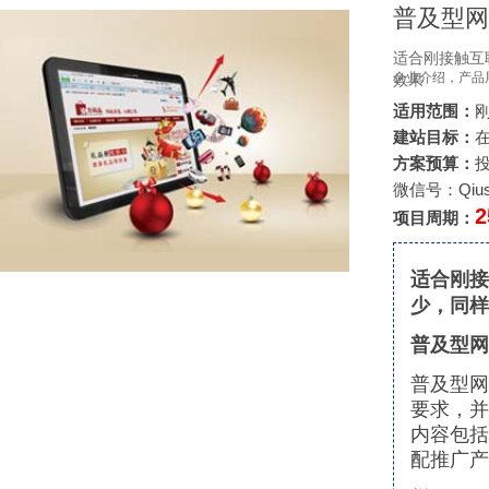
普及型网
适合刚接触互
企业介绍，产品
效果
适用范围：
建站目标：
方案预算：
投
微信号：qiush
项目周期：
适合刚接
少，同样
普及型网
普及型网
要求，并
内容包括
配推广产